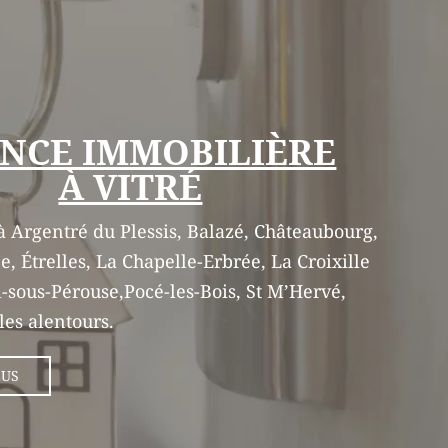
NCE IMMOBILIÈRE
À VITRÉ
 Argentré du Plessis, Balazé, Châteaubourg,
e, Étrelles, La Chapelle-Erbrée, La Croixille
l-sous-Pérouse,Pocé-les-Bois, St M’Hervé,
 les alentours.
LUS