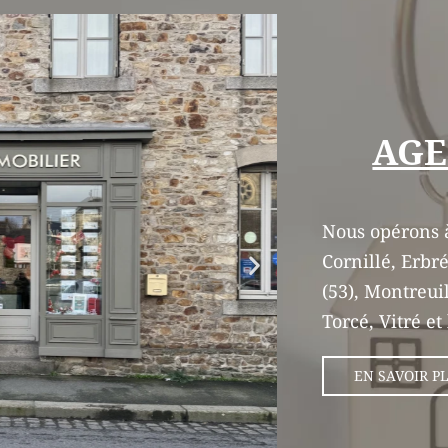
AGE
Nous opérons à
Cornillé, Erbré
(53), Montreui
Torcé, Vitré et
EN SAVOIR P