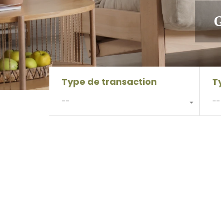
G
Type de transaction
T
--
--