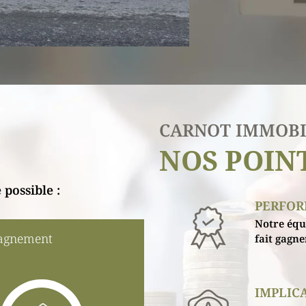
CARNOT IMMOBI
NOS POIN
 possible :
PERFO
Notre équi
agnement
fait gagn
IMPLIC