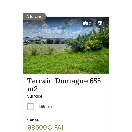
A la une
3
1
Terrain Domagne 655
m2
Surface
655
m²
Vente
98500€ FAI