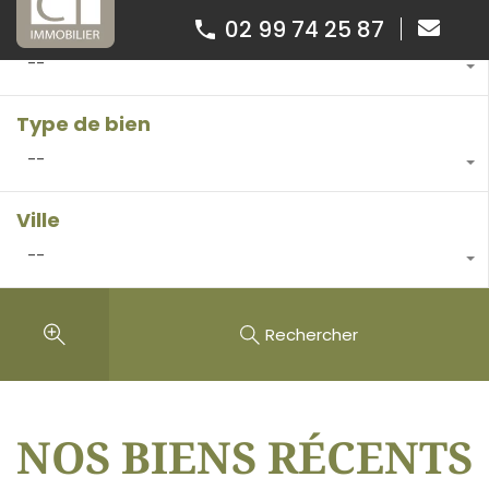
02 99 74 25 87
Type de transaction
--
Type de bien
--
Ville
--
Rechercher
NOS BIENS RÉCENTS